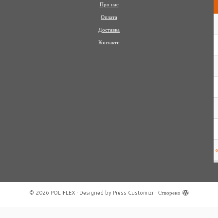
Про нас
Оплата
Доставка
Контакти
·
© 2026
POLIFLEX
·
Designed by
Press Customizr
·
Створено
·