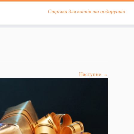
Стрічка для квітів та подарунків
Наступне →