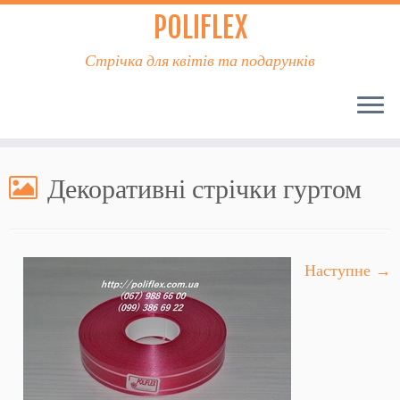
POLIFLEX
Стрічка для квітів та подарунків
Декоративні стрічки гуртом
Наступне →