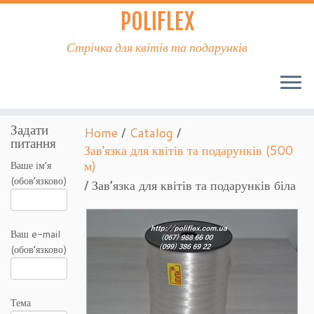
POLIFLEX
Стрічка для квітів та подарунків
Задати
Home
/
Catalog
/
питання
Зав'язка для квітів та подарунків (500
м)
Ваше ім’я
(обов’язково)
/ Зав’язка для квітів та подарунків біла
Ваш e-mail
(обов’язково)
Тема